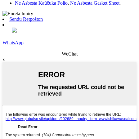
Ne Asbesta Kaŭĉuka Folio
,
Ne Asbesta Gasket Sheet
,
Sendu Retpoŝton
WhatsApp
WeChat
x