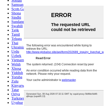
Somali
Samoan
Scots Gaelic
Shona
Sindhi
Sundanese
Swahili
Tajik
Tamil
Telugu
Thai
Ukrainian
Urdu
Uzbek
Vietnamese
Welsh
Xhosa
Yiddish
Yoruba
Zulu
Kinyarwanda
Tatar
Oriya
Turkmen
Uyghur