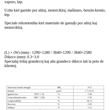
vaporo, ktp.
Uzita kiel garndo por aŭtoj, motorcikloj, maŝinaro, benzin-kemio,
ktp.
Speciale rekomendita kiel materialo de garnaĵo por aŭtoj kaj
motorcikloj.
Normaj grandecoj
(L) × (W) (mm) : 1290×1280 / 3840×1290 / 3840×2580
Dikeco (mm): 0.3~3.0
Specialaj foliaj grandecoj kaj alia grandeco dikeco laŭ la peto de
klientoj.
Fizika rendimento