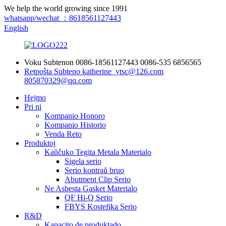
We help the world growing since 1991
whatsapp/wechat ：8618561127443
English
Voku Subtenon
0086-18561127443
0086-535 6856565
Retpoŝta Subteno
katherine_ytsc@126.com
805870329@qq.com
Hejmo
Pri ni
Kompanio Honoro
Kompanio Historio
Venda Reto
Produktoj
Kaŭĉuko Tegita Metala Materialo
Sigela serio
Serio kontraŭ bruo
Abutment Clip Serio
Ne Asbesta Gasket Materialo
QF Hi-Q Serio
FBYS Kostefika Serio
R&D
Kapacito de produktado