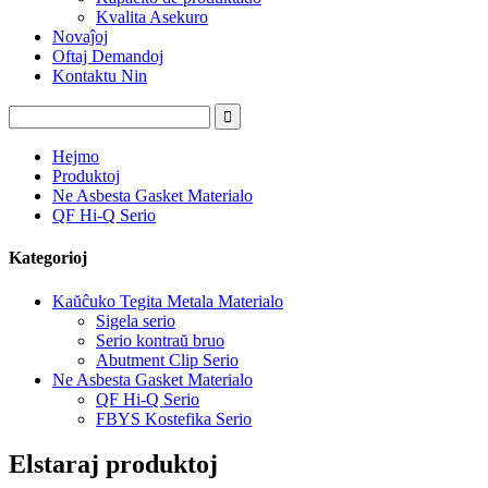
Kvalita Asekuro
Novaĵoj
Oftaj Demandoj
Kontaktu Nin
Hejmo
Produktoj
Ne Asbesta Gasket Materialo
QF Hi-Q Serio
Kategorioj
Kaŭĉuko Tegita Metala Materialo
Sigela serio
Serio kontraŭ bruo
Abutment Clip Serio
Ne Asbesta Gasket Materialo
QF Hi-Q Serio
FBYS Kostefika Serio
Elstaraj produktoj