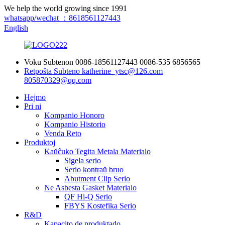
We help the world growing since 1991
whatsapp/wechat ：8618561127443
English
Voku Subtenon
0086-18561127443
0086-535 6856565
Retpoŝta Subteno
katherine_ytsc@126.com
805870329@qq.com
Hejmo
Pri ni
Kompanio Honoro
Kompanio Historio
Venda Reto
Produktoj
Kaŭĉuko Tegita Metala Materialo
Sigela serio
Serio kontraŭ bruo
Abutment Clip Serio
Ne Asbesta Gasket Materialo
QF Hi-Q Serio
FBYS Kostefika Serio
R&D
Kapacito de produktado