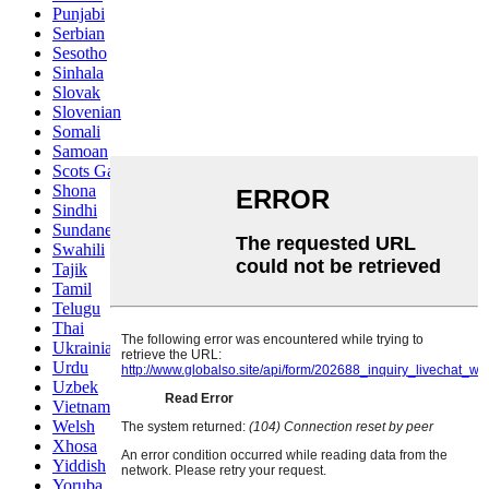
Punjabi
Serbian
Sesotho
Sinhala
Slovak
Slovenian
Somali
Samoan
Scots Gaelic
Shona
Sindhi
Sundanese
Swahili
Tajik
Tamil
Telugu
Thai
Ukrainian
Urdu
Uzbek
Vietnamese
Welsh
Xhosa
Yiddish
Yoruba