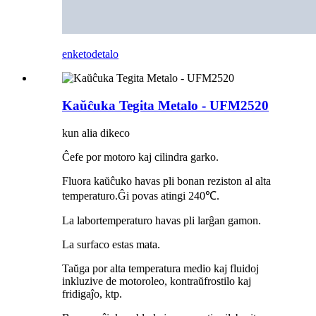
enketo
detalo
Kaŭĉuka Tegita Metalo - UFM2520
kun alia dikeco
Ĉefe por motoro kaj cilindra garko.
Fluora kaŭĉuko havas pli bonan reziston al alta
temperaturo.Ĝi povas atingi 240℃.
La labortemperaturo havas pli larĝan gamon.
La surfaco estas mata.
Taŭga por alta temperatura medio kaj fluidoj
inkluzive de motoroleo, kontraŭfrostilo kaj
fridigaĵo, ktp.