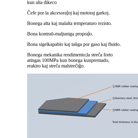
kun alia dikeco
Ĉefe por la akcesoraĵoj kaj motoraj garkoj.
Bonega alta kaj malalta temperaturo rezisto.
Bona kontraŭ-maljuniga propraĵo.
Bona sigelkapablo kaj taŭga por gaso kaj fluido.
Bonega mekanika rendimento;la streĉa forto
atingas 100MPa kun bonega kunpremado,
reakiro kaj streĉa malstreĉiĝo.