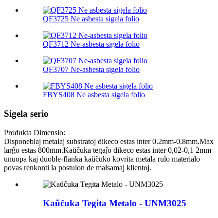
QF3725 Ne asbesta sigela folio
QF3712 Ne-asbesta sigela folio
QF3707 Ne-asbesta sigela folio
FBYS408 Ne asbesta sigela folio
Sigela serio
Produkta Dimensio:
Disponeblaj metalaj substratoj dikeco estas inter 0.2mm-0.8mm.Max
larĝo estas 800mm.Kaŭĉuka tegaĵo dikeco estas inter 0,02-0,1 2mm
unuopa kaj duoble-flanka kaŭĉuko kovrita metala rulo materialo
povas renkonti la postulon de malsamaj klientoj.
Kaŭĉuka Tegita Metalo - UNM3025