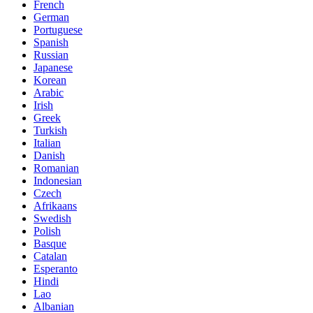
French
German
Portuguese
Spanish
Russian
Japanese
Korean
Arabic
Irish
Greek
Turkish
Italian
Danish
Romanian
Indonesian
Czech
Afrikaans
Swedish
Polish
Basque
Catalan
Esperanto
Hindi
Lao
Albanian