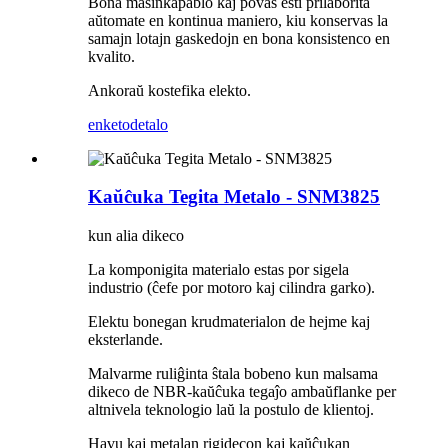
Bona maŝinkapablo kaj povas esti prilaborita
aŭtomate en kontinua maniero, kiu konservas la
samajn lotajn gaskedojn en bona konsistenco en
kvalito.
Ankoraŭ kostefika elekto.
enketo
detalo
Kaŭĉuka Tegita Metalo - SNM3825
kun alia dikeco
La komponigita materialo estas por sigela
industrio (ĉefe por motoro kaj cilindra garko).
Elektu bonegan krudmaterialon de hejme kaj
eksterlande.
Malvarme ruliĝinta ŝtala bobeno kun malsama
dikeco de NBR-kaŭĉuka tegaĵo ambaŭflanke per
altnivela teknologio laŭ la postulo de klientoj.
Havu kaj metalan rigidecon kaj kaŭĉukan