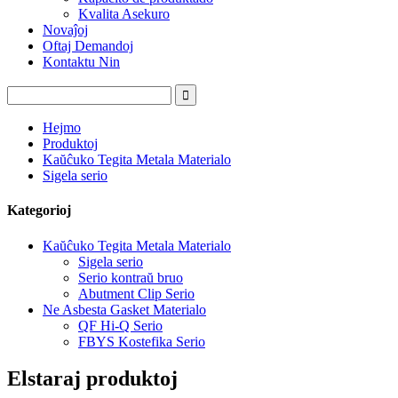
Kvalita Asekuro
Novaĵoj
Oftaj Demandoj
Kontaktu Nin
Hejmo
Produktoj
Kaŭĉuko Tegita Metala Materialo
Sigela serio
Kategorioj
Kaŭĉuko Tegita Metala Materialo
Sigela serio
Serio kontraŭ bruo
Abutment Clip Serio
Ne Asbesta Gasket Materialo
QF Hi-Q Serio
FBYS Kostefika Serio
Elstaraj produktoj