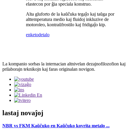
elastecon por ĝia speciala konstruo.
Alta gluforto de la kaŭĉuka tegaĵo kaj taŭga por
alttemperatura medio kaj fluidoj inkluzive de
motoroleo, kontraŭfrostilo kaj fridigaĵo ktp.
enketo
detalo
La kompanio sorbas la internacian altnivelan dezajnofilozofion kaj
prilaborajn teknikojn kaj faras originalan novigon.
lastaj novaĵoj
NBR vs FKM Kaŭĉuko en Kaŭĉuko kovrita metalo ...